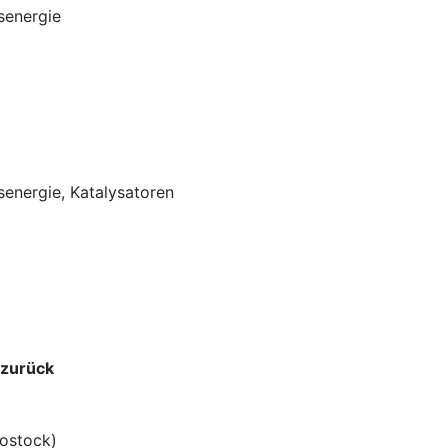
senergie
energie, Katalysatoren
 zurück
Rostock)