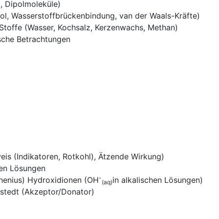
t, Dipolmoleküle)
l, Wasserstoffbrückenbindung, van der Waals-Kräfte)
Stoffe (Wasser, Kochsalz, Kerzenwachs, Methan)
sche Betrachtungen
s (Indikatoren, Rotkohl), Ätzende Wirkung)
chen Lösungen
-
rhenius) Hydroxidionen (OH
in alkalischen Lösungen)
(aq)
nstedt (Akzeptor/Donator)