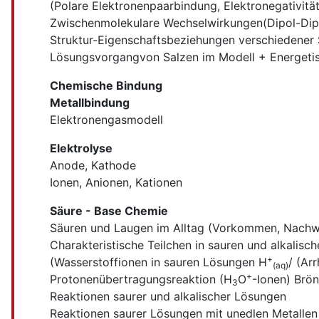
(Polare Elektronenpaarbindung, Elektronegativitä
Zwischenmolekulare Wechselwirkungen(Dipol-Dipo
Struktur-Eigenschaftsbeziehungen verschiedener 
Lösungsvorgangvon Salzen im Modell + Energeti
Chemische Bindung
Metallbindung
Elektronengasmodell
Elektrolyse
Anode, Kathode
Ionen, Anionen, Kationen
Säure - Base Chemie
Säuren und Laugen im Alltag (Vorkommen, Nachwei
Charakteristische Teilchen in sauren und alkalis
+
(Wasserstoffionen in sauren Lösungen H
/ (Ar
(aq)
+
Protonenübertragungsreaktion (H
O
-Ionen) Brö
3
Reaktionen saurer und alkalischer Lösungen
Reaktionen saurer Lösungen mit unedlen Metallen