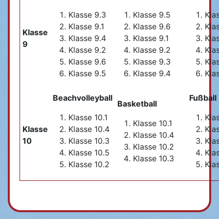
Klasse 9.3
Klasse 9.5
Kla
Klasse 9.1
Klasse 9.6
Kla
Klasse
Klasse 9.4
Klasse 9.1
Kla
9
Klasse 9.2
Klasse 9.2
Kla
Klasse 9.6
Klasse 9.3
Kla
Klasse 9.5
Klasse 9.4
Kla
Beachvolleyball
Fußball
Basketball
Klasse 10.1
Kla
Klasse 10.1
Klasse
Klasse 10.4
Kla
Klasse 10.4
10
Klasse 10.3
Kla
Klasse 10.2
Klasse 10.5
Kla
Klasse 10.3
Klasse 10.2
Kla