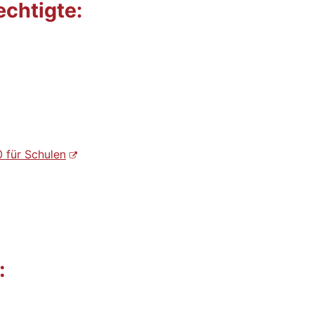
echtigte:
 für Schulen
: