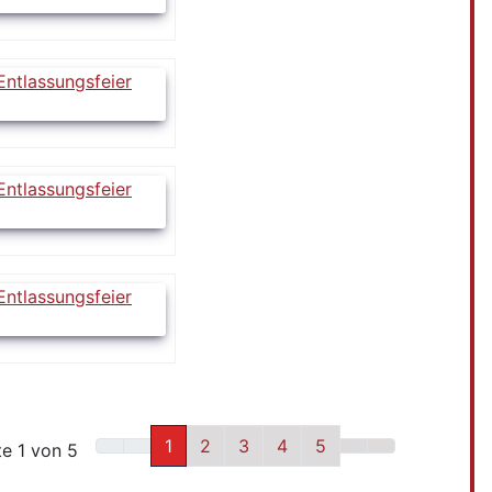
1
2
3
4
5
te 1 von 5