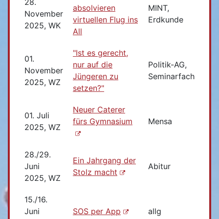
28.
absolvieren
MINT,
November
virtuellen Flug ins
Erdkunde
2025, WK
All
"Ist es gerecht,
01.
nur auf die
Politik-AG,
November
Jüngeren zu
Seminarfach
2025, WZ
setzen?"
Neuer Caterer
01. Juli
fürs Gymnasium
Mensa
2025, WZ
28./29.
Ein Jahrgang der
Juni
Abitur
Stolz macht
2025, WZ
15./16.
Juni
SOS per App
allg