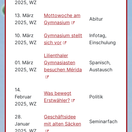
2025, WZ
13. März
Mottowoche am
Abitur
2025, WZ
Gymnasium
10. März
Gymnasium stellt
Infotag,
2025, WZ
sich vor
Einschulung
Lilienthaler
01. März
Gymnasiasten
Spanisch,
2025, WZ
besuchen Mérida
Austausch
14.
Was bewegt
Februar
Politik
Erstwähler?
2025, WZ
28.
Geschäftsidee
Seminarfach
Januar
mit alten Säcken
2025, WZ