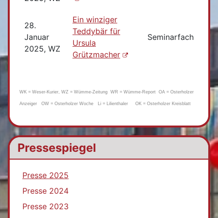
Ein winziger
28.
Teddybär für
Januar
Seminarfach
Ursula
2025, WZ
Grützmacher
WK = Weser-Kurier, WZ = Wümme-Zeitung WR = Wümme-Report OA = Osterholzer
Anzeiger OW = Osterholzer Woche Li = Lilienthaler OK = Osterholzer Kreisblatt
Pressespiegel
Presse 2025
Presse 2024
Presse 2023